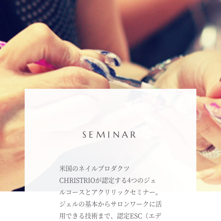
LINE UP
SEMINAR
ESC
GALLERY
米国のネイルプロダクツ
CHRISTRIOが認定する4つのジェ
SEMINAR
ルコースとアクリリックセミナー。
CONTACT US
ジェルの基本からサロンワークに活
用できる技術まで、認定ESC（エデ