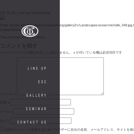
Big Sur
7月 15, 2011 2:47 pm
Published by
admin
Leave your thoughts
Public domain via http://www.burningwell.org/gallery2/v/Landscapes/ocean/michelle_049.jpg.
Categorised in:
This post was written by admin
コメントを残す
メールアドレスが公開されることはありません。
※
が付いている欄は必須項目です
LINE UP
ESC
コメント
※
GALLERY
名前
※
SEMINAR
メール
※
サイト
CONTACT US
次回のコメントで使用するためブラウザーに自分の名前、メールアドレス、サイトを保